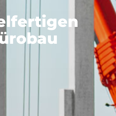
elfertigen
Bürobau