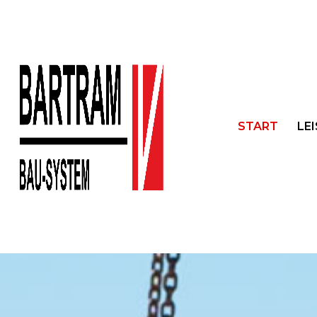
START
LE