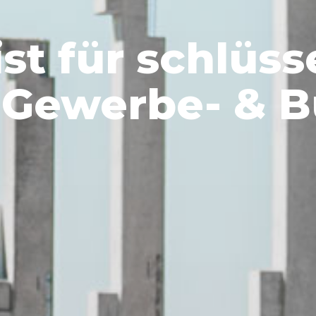
ist für schlüss
, Gewerbe- & 