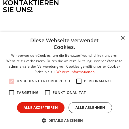
KONTAKTIEREN
SIE UNS!
×
Diese Webseite verwendet
Unser Team steht Ihnen zur Verfügung! Wir freuen uns
Cookies.
darauf, Ihre Fragen zu beantworten, Informationen
bereitzustellen und Ihr Bauvorhaben zu besprechen.
Wir verwenden Cookies, um die Benutzerfreundlichkeit unserer
Website zu verbessern. Durch die weitere Nutzung unserer Webseite
stimmen Sie der Verwendung von Cookies gemäß unserer Cookie-
Name *
Richtlinie zu.
Weitere Informationen
UNBEDINGT ERFORDERLICH
PERFORMANCE
TARGETING
FUNKTIONALITÄT
Email *
ALLE AKZEPTIEREN
ALLE ABLEHNEN
Telefonnummer
DETAILS ANZEIGEN