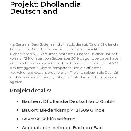
Projekt: Dhollandia
Deutschland
Als Bartram Bau-System sind wir stolz darauf, für die Dhollandia
Deutschland GmbH, ein herausragendes Bauprojekt im
Biedenkamp 4, 21509 Glinde, realisiert zu haben. In einer Bauzeit
von nur 12 Monaten, von September 2019 bis zur Übergabe, haben
wir ein schlüsselfertiges Gebäude mit einer Fläche von über 4.500
qm fertiggestellt. Unsere Kompetenz und die effiziente
Abwicklung dieses anspruchsvollen Projekts spiegeln die Qualität
und Zuverlässigkeit wider, mit der wir als Bartram Bau-System
agieren.
Projektdetails:
Bauherr: Dhollandia Deutschland GmbH
Bauort: Biedenkamp 4, 21509 Glinde
Gewerk: Schlüsselfertig
Generalunternehmer: Bartram-Bau-