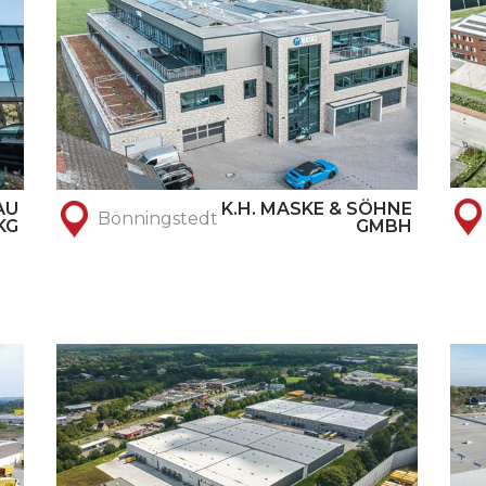
AU
K.H. MASKE & SÖHNE
Bönningstedt
KG
GMBH