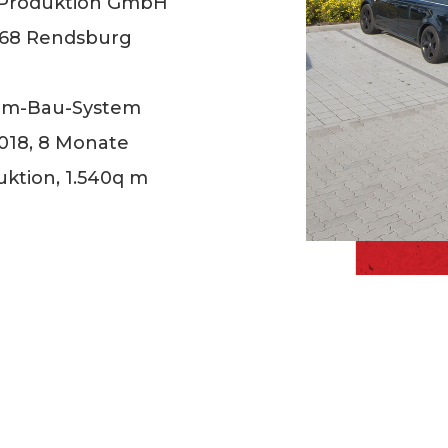
n-Produktion GmbH
768 Rendsburg
ram-Bau-System
018, 8 Monate
ktion, 1.540q m