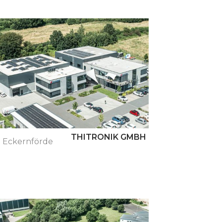
Buchholz
THITRONIK GMBH
Eckernförde
Schwentin