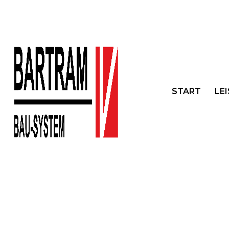
START
LE