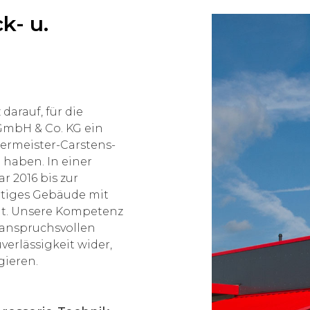
k- u.
darauf, für die
 GmbH & Co. KG ein
ermeister-Carstens-
u haben. In einer
r 2016 bis zur
rtiges Gebäude mit
llt. Unsere Kompetenz
 anspruchsvollen
verlässigkeit wider,
gieren.