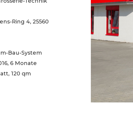
arosserie-Technik
ens-Ring 4, 25560
ram-Bau-System
016, 6 Monate
att, 120 qm