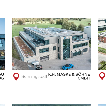
AU
K.H. MASKE & SÖHNE
Bönningstedt
KG
GMBH