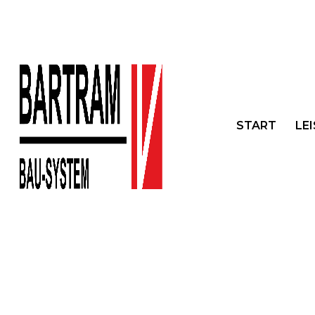
START
LE