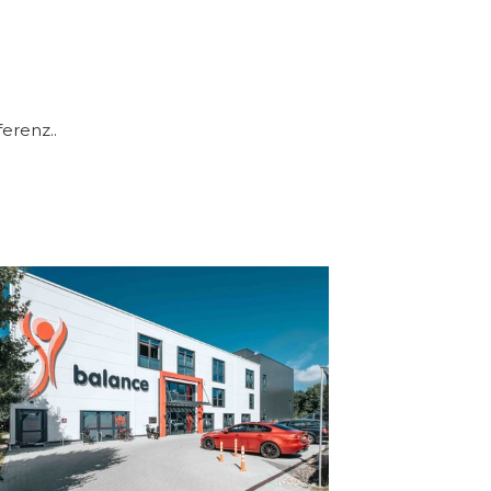
erenz..
Bevern