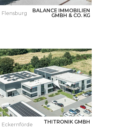
BALANCE IMMOBILIEN
Flensburg
GMBH & CO. KG
Buchholz
THITRONIK GMBH
Eckernförde