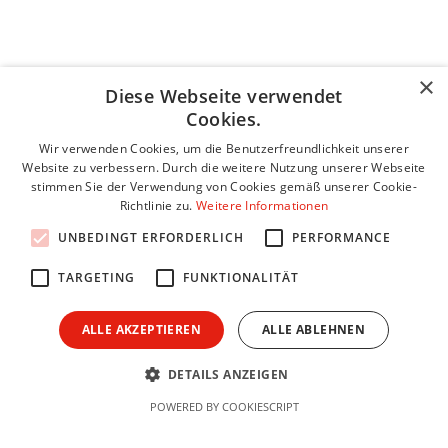
×
Diese Webseite verwendet
Unser Team steht Ihnen zur Verfügung! Wir freuen uns
Cookies.
darauf, Ihre Fragen zu beantworten, Informationen
bereitzustellen und Ihr Bauvorhaben zu besprechen.
Wir verwenden Cookies, um die Benutzerfreundlichkeit unserer
Website zu verbessern. Durch die weitere Nutzung unserer Webseite
stimmen Sie der Verwendung von Cookies gemäß unserer Cookie-
Name *
Richtlinie zu.
Weitere Informationen
UNBEDINGT ERFORDERLICH
PERFORMANCE
Email *
TARGETING
FUNKTIONALITÄT
ALLE AKZEPTIEREN
ALLE ABLEHNEN
Telefonnummer
DETAILS ANZEIGEN
POWERED BY COOKIESCRIPT
Unternehmen