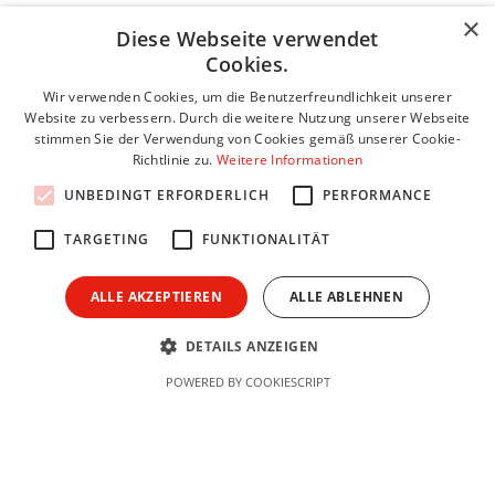
×
Unser Team steht Ihnen zur Verfügung! Wir freuen uns
Diese Webseite verwendet
darauf, Ihre Fragen zu beantworten, Informationen
Cookies.
bereitzustellen und Ihr Bauvorhaben zu besprechen.
Wir verwenden Cookies, um die Benutzerfreundlichkeit unserer
Website zu verbessern. Durch die weitere Nutzung unserer Webseite
Name *
stimmen Sie der Verwendung von Cookies gemäß unserer Cookie-
Richtlinie zu.
Weitere Informationen
UNBEDINGT ERFORDERLICH
PERFORMANCE
Email *
TARGETING
FUNKTIONALITÄT
ALLE AKZEPTIEREN
ALLE ABLEHNEN
Telefonnummer
DETAILS ANZEIGEN
POWERED BY COOKIESCRIPT
Unternehmen